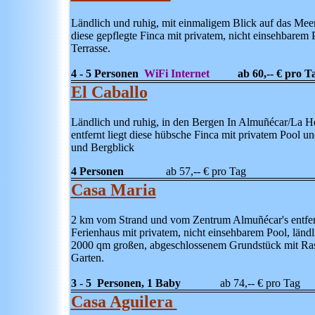
Ländlich und ruhig, mit einmaligem Blick auf das Meer 
diese gepflegte Finca mit privatem, nicht einsehbarem
Terrasse.
4 - 5 Personen
WiFi Internet
ab 60,-- € pro T
El Caballo
Ländlich und ruhig, in den Bergen In Almu
ñécar/
La He
entfernt liegt diese hübsche Finca mit privatem Pool u
und Bergblick
4 Personen
ab 57,-- € pro Tag
Casa Maria
2 km vom Strand und vom Zentrum Almuñécar's entfern
Ferienhaus mit privatem, nicht einsehbarem Pool, ländl
2000 qm großen, abgeschlossenem Grundstück mit Ras
Garten.
3
-
5 Personen, 1 Baby
ab 74,--
€ pro Tag
Casa Aguilera