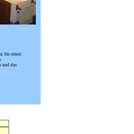
n Sie einen
s
a und das