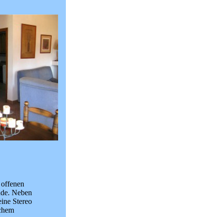
 offenen
nde. Neben
eine Stereo
schem