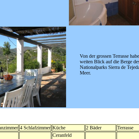
Von der grossen Terrasse habe
weiten Blick auf die Berge de
Nationalparks Sierra de Tejed
Meer.
nzimmer
4 Schlafzimmer
Küche
2 Bäder
Terrasse
Ceranfeld