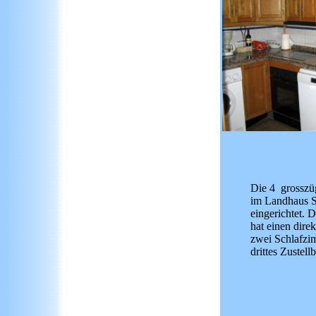
Die 4 grosszü
im Landhaus S
eingerichtet. 
hat einen dire
zwei Schlafzim
drittes Zustell