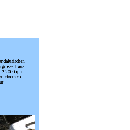
andalusischen
m grosse Haus
ca. 25 000 qm
on einem ca.
ur