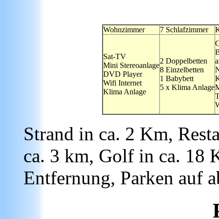
Wohnzimmer
7 Schlafzimmer
K
G
B
Sat-TV
2 Doppelbetten
a
Mini Stereoanlage
8 Einzelbetten
N
DVD Player
1 Babybett
K
Wifi Internet
5 x Klima Anlage
M
Klima Anlage
T
W
Strand in ca. 2 Km, Resta
ca. 3 km, Golf in ca. 18
Entfernung, Parken auf 