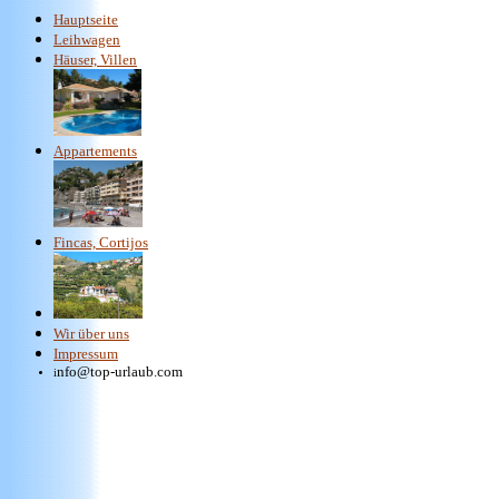
Hauptseite
Leihwagen
Häuser, Villen
Appartements
Fincas, Cortij
os
Wir über uns
Impressum
nfo@top-urlaub.com
i