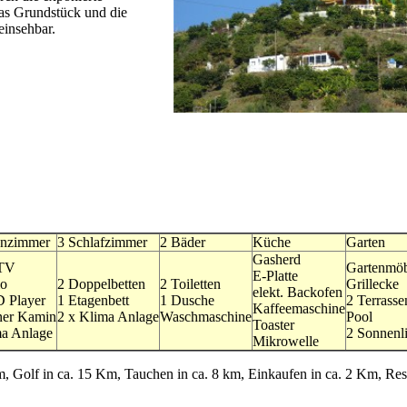
das Grundstück und die
einsehbar.
nzimmer
3 Schlafzimmer
2 Bäder
Küche
Garten
Gasherd
-TV
Gartenmöb
E-Platte
o
2 Doppelbetten
2 Toiletten
Grillecke
elekt. Backofen
 Player
1 Etagenbett
1 Dusche
2 Terrasse
Kaffeemaschine
ner Kamin
2 x Klima Anlage
Waschmaschine
Pool
Toaster
a Anlage
2 Sonnenl
Mikrowelle
Km, Golf in ca. 15 Km, Tauchen in ca. 8 km, Einkaufen in ca. 2 Km, Re