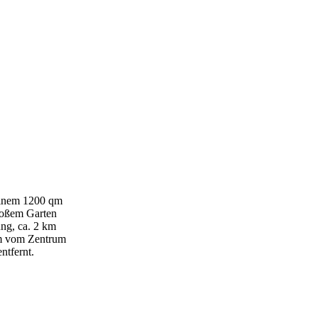
einem 1200 qm
roßem Garten
ng, ca. 2 km
km vom Zentrum
ntfernt.