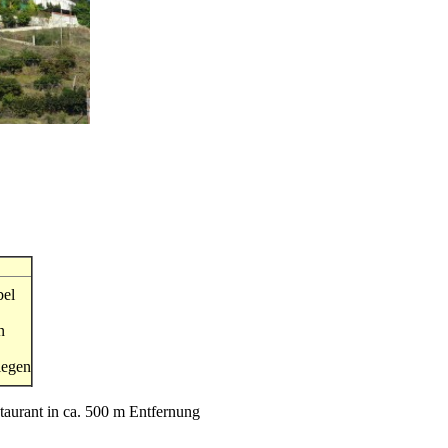
el
n
iegen
staurant in ca. 500 m Entfernung