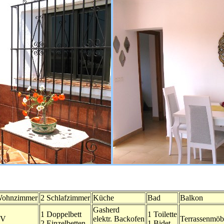
ohnzimmer
2 Schlafzimmer
Küche
Bad
Balkon
Gasherd
1 Doppelbett
1 Toilette
TV
elektr. Backofen
Terrassenmöb
2 Einzelbetten
1 Bidet