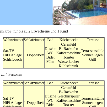
 qm groß, für bis zu 2 Erwachsene und 1 Kind
Wohnzimmer
Schlafzimmer
Bad
Küchenecke
Terrasse
Ceranfeld
Dusche
E- Backofen
Sat-TV
Terrassenstühle
WC
Kaffeemaschine
HiFi Anlage
1 Doppelbett
Sonnenliegen
Bidet
Toaster
Schlafcouch
Grill
Föhn
Wasserkocher
Kühlschrank
s zu 4 Personen
Wohnzimmer
Schlafzimmer
Bad
Küchenecke
Terrasse
Ceranfeld
E- Backofen
Dusche
Geschirrspüler
Sat-TV
Terrassenstühle
WC
Kaffeemaschine
HiFi Anlage
1 Doppelbett
Sonnenliegen
Bidet
Toaster
Schlafcouch
Grill