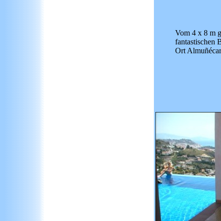
Vom 4 x 8 m g
fantastischen 
Ort Almuñécar