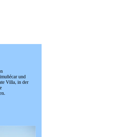
en
lmuñécar und
te Villa, in der
e
en.