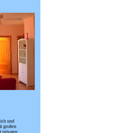
ich und
it großen
t privaten