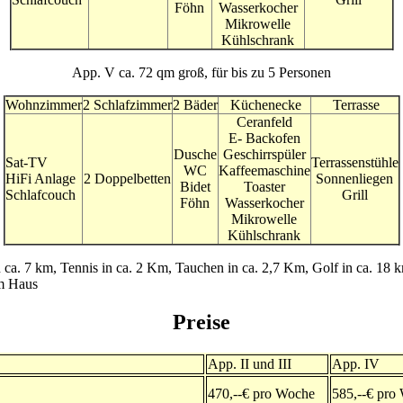
Föhn
Wasserkocher
Mikrowelle
Kühlschrank
App. V ca. 72 qm groß, für bis zu 5 Personen
Wohnzimmer
2 Schlafzimmer
2 Bäder
Küchenecke
Terrasse
Ceranfeld
E- Backofen
Dusche
Geschirrspüler
Sat-TV
Terrassenstühle
WC
Kaffeemaschine
HiFi Anlage
2 Doppelbetten
Sonnenliegen
Bidet
Toaster
Schlafcouch
Grill
Föhn
Wasserkocher
Mikrowelle
Kühlschrank
n ca. 7 km, Tennis in ca. 2 Km, Tauchen in ca. 2,7 Km, Golf in ca. 18
am Haus
Preise
App. II und III
App. IV
470,--€ pro Woche
585,--€ pr